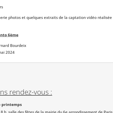
rs
lerie photos et quelques extraits de la captation vidéo réalisée
ento 6ème
rnard Bourdeix
mai 2024
ns rendez-vous :
e printemps
8 h, salle des fêtes de la mairie du 6e arrondissement de Pari