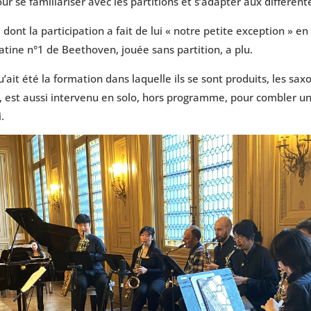
r se familiariser avec les partitions et s’adapter aux différent
 dont la participation a fait de lui « notre petite exception » e
atine n°1 de Beethoven, jouée sans partition, a plu.
’ait été la formation dans laquelle ils se sont produits, les sax
les, est aussi intervenu en solo, hors programme, pour combler 
.