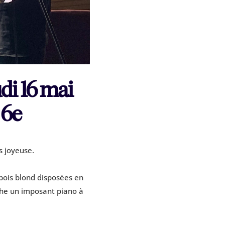
di 16 mai
 6e
s joyeuse.
 bois blond disposées en
uche un imposant piano à