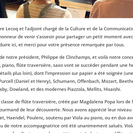
re Lecoq et l’adjoint chargé de la Culture et de la Communicatio
l’honneur de venir s’asseoir pour partager un petit moment ave
duire ici, et merci pour votre présence remarquée par tous.
e notre président, Philippe de Clinchamps, et voilà notre conce
 piano, flûte traversière, saxo vont se succéder pendant une h
ails plus loin), dont l’impression sur papier a été soignée (un
 Purcell (Daniel et Henry), Schumann, Offenbach, Mozart, Beeth
by, Dowland, et des modernes Piazzola, Mellits, Hisaishi.
 classe de flûte traversière, créée par Magdalena Popa lors de 
r gourmand de leur découverte. Nous avons apprécié leur niveau 
et, Haendel, Poulenc, soutenu par Viola au piano, ou en duo av
u jeu de notre accompagnatrice ont été unanimement salués. Viol