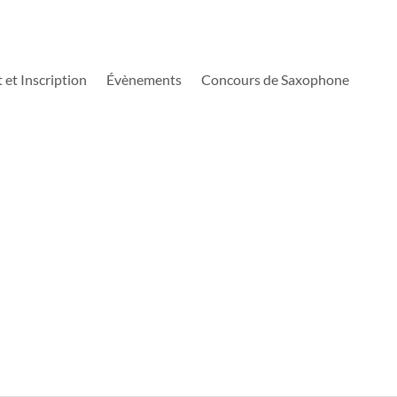
 et Inscription
 et Inscription
Évènements
Évènements
Concours de Saxophone
Concours de Saxophone