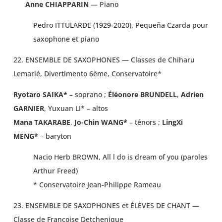
Anne CHIAPPARIN
— Piano
Pedro ITTULARDE (1929-2020), Pequeña Czarda pour
saxophone et piano
22. ENSEMBLE DE SAXOPHONES — Classes de Chiharu
Lemarié, Divertimento 6ème, Conservatoire*
Ryotaro SAIKA*
– soprano ;
Éléonore BRUNDELL
,
Adrien
GARNIER
, Yuxuan LI* – altos
Mana TAKARABE
,
Jo-Chin WANG*
– ténors ;
LingXi
MENG*
– baryton
Nacio Herb BROWN, All l do is dream of you (paroles
Arthur Freed)
* Conservatoire Jean-Philippe Rameau
23. ENSEMBLE DE SAXOPHONES et ÉLÈVES DE CHANT —
Classe de Françoise Detchenique