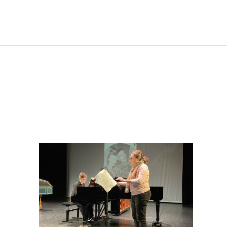
Lucie et Sébastien le duo ″La chanson de Magali″ extraite
de Mireille (Gounod).